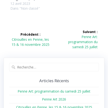
12 avril 2023
Dans "Non classé"
Navigation
Suivant :
Précédent :
de
Article
Penne Art:
Article
Citrouilles en Penne, les
suivant :
programmation du
précédent :
15 & 16 novembre 2025
l’article
samedi 25 juillet
Recherche
pour
:
Articles Récents
Penne Art: programmation du samedi 25 juillet
Penne Art 2026
Citrouilles en Penne, les 15 & 16 novembre 2025