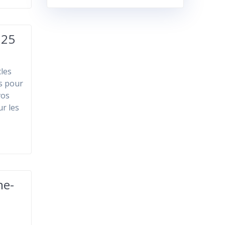
025
les
s pour
vos
ur les
ne-