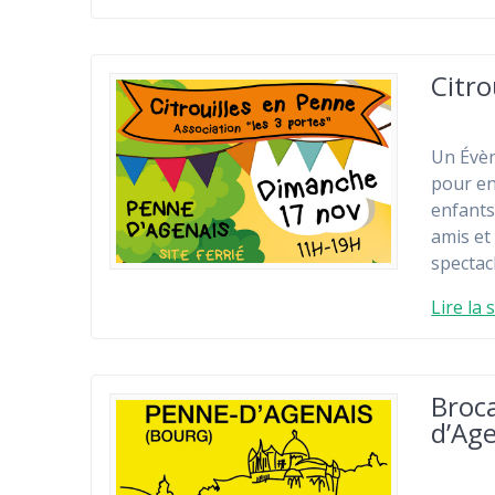
Citro
Un Évèn
pour en
enfants
amis et
spectacl
Lire la 
Broca
d’Age