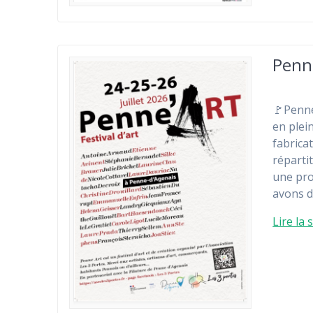
Penn
🚩Penne
en plei
fabrica
réparti
une pro
avons d
Lire la 