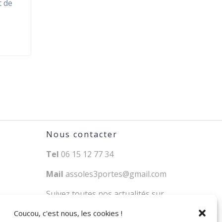
t de
Nous contacter
Tel
06 15 12 77 34
Mail
assoles3portes@gmail.com
Suivez toutes nos actualités sur
notre
page Facebook
Coucou, c'est nous, les cookies !