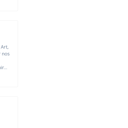
 Art,
r nos
nir…