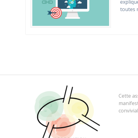
expliqu
toutes 
Cette as
manifest
convivia