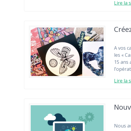
Lire la 
Crée
A vos c
les « C
15 ans 
l’opéra
Lire la 
Nouve
Nous av