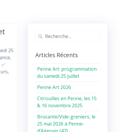
et
Recherche
pour
:
medi 25
Articles Récents
rance,
: ✅
Penne Art: programmation
ours,
du samedi 25 juillet
Penne Art 2026
Citrouilles en Penne, les 15
& 16 novembre 2025
Brocante/Vide-greniers, le
25 mai 2026 à Penne-
d’Agenais (47)