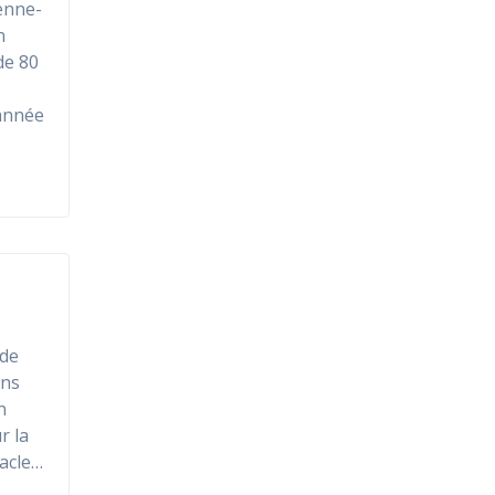
enne-
n
de 80
 année
 de
ons
n
r la
acle…