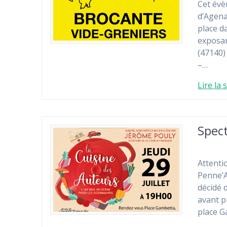
Cet évè
d’Agena
place d
exposan
(47140)
–…
Lire la 
Spect
Attenti
Penne’A
décidé 
avant pr
place G