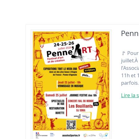
Penn
🚩 Pour
juillet
l’Assoc
11h et 1
parfois
Lire la 